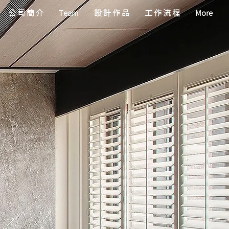
公 司 簡 介
Team
設 計 作 品
工 作 流 程
More